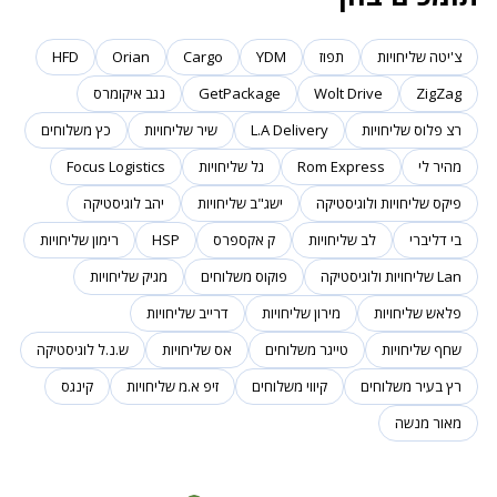
צ'יטה שליחויות
תפוז
YDM
Cargo
Orian
HFD
ZigZag
Wolt Drive
GetPackage
נגב איקומרס
רצ פלוס שליחויות
L.A Delivery
שיר שליחויות
כץ משלוחים
מהיר לי
Rom Express
גל שליחויות
Focus Logistics
פיקס שליחויות ולוגיסטיקה
ישג"ב שליחויות
יהב לוגיסטיקה
בי דליברי
לב שליחויות
ק אקספרס
HSP
רימון שליחויות
Lan שליחויות ולוגיסטיקה
פוקוס משלוחים
מגיק שליחויות
פלאש שליחויות
מירון שליחויות
דרייב שליחויות
שחף שליחויות
טייגר משלוחים
אס שליחויות
ש.נ.ל לוגיסטיקה
רץ בעיר משלוחים
קיווי משלוחים
זיפ א.מ שליחויות
קינגס
מאור מנשה