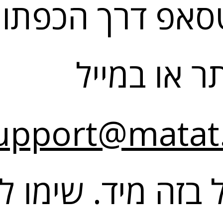
סאפ דרך הכפתור
 או במייל
upport@matat.
 בזה מיד. שימו ל