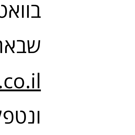
בוואט
שבאתר
co.il
ונטפל