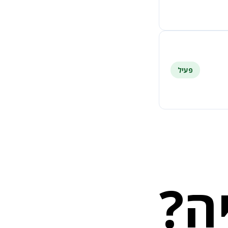
פעיל
ה?