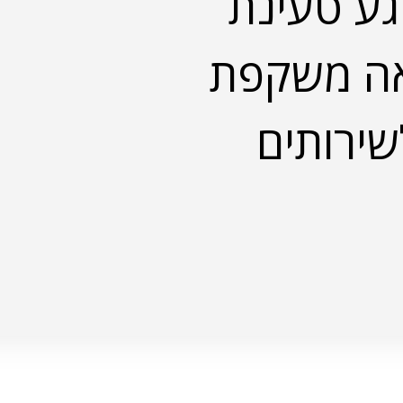
ע טעינת
אה משקפת
ירותים