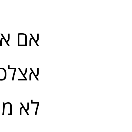
אם אח
אצלכ
לא מת