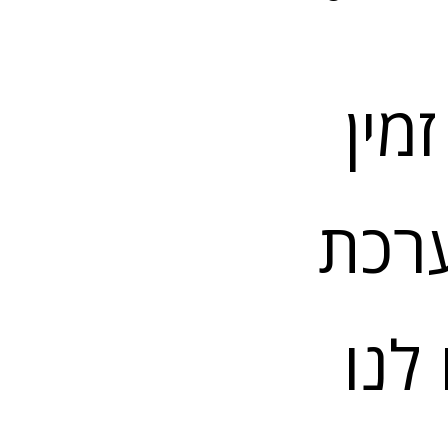
מין
רכת
לנו