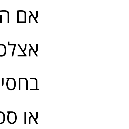
אם הב
אצלכם
בחסימ
או ספ