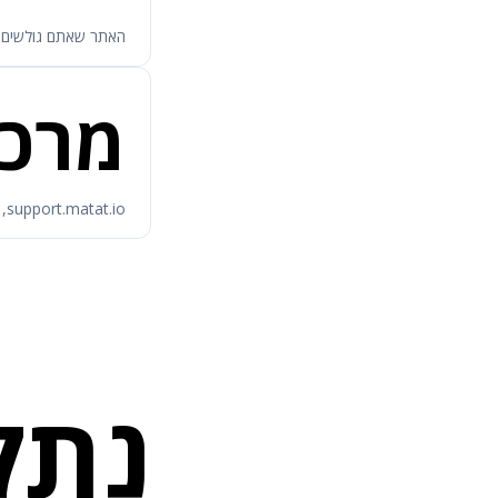
האתר שאתם גולשים ב
מרכז
support.matat.io, מאגר המדריכים והמאמרים
נתק