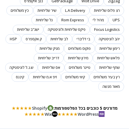
ZigZag
Wolt Drive
GetPackage
נגב איקומרס
רצ פלוס שליחויות
L.A Delivery
שיר שליחויות
כץ משלוחים
UPS
מהיר לי
Rom Express
גל שליחויות
Focus Logistics
פיקס שליחויות ולוגיסטיקה
ישג"ב שליחויות
יהב לוגיסטיקה
בי דליברי
לב שליחויות
ק אקספרס
HSP
רימון שליחויות
פוקוס משלוחים
מגיק שליחויות
פלאש שליחויות
מירון שליחויות
דרייב שליחויות
שחף שליחויות
טייגר משלוחים
אס שליחויות
ש.נ.ל לוגיסטיקה
רץ בעיר משלוחים
קיווי משלוחים
זיפ א.מ שליחויות
קינגס
מאור מנשה
מדורגים 5 כוכבים בכל הפלטפורמות:
Shopify
★★★★★
★★★★★
Wix
★★★★★
WordPress